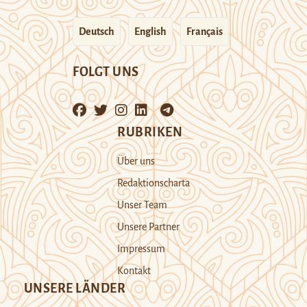
Deutsch
English
Français
FOLGT UNS
RUBRIKEN
Über uns
Redaktionscharta
Unser Team
Unsere Partner
Impressum
Kontakt
UNSERE LÄNDER