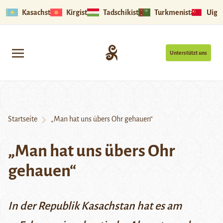
Kasachstan
Kirgistan
Tadschikistan
Turkmenistan
Uigu
Unterstützt uns
Startseite
„Man hat uns übers Ohr gehauen“
„Man hat uns übers Ohr
gehauen“
In der Republik Kasachstan hat es am