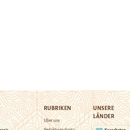
RUBRIKEN
UNSERE
LÄNDER
Über uns
Redaktionscharta