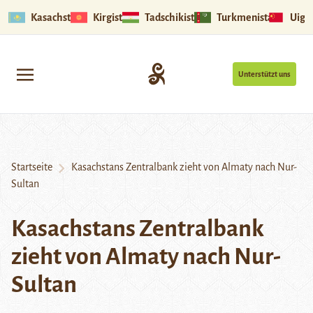
Kasachstan
Kirgistan
Tadschikistan
Turkmenistan
Uigu
Unterstützt uns
Startseite
Kasachstans Zentralbank zieht von Almaty nach Nur-
Sultan
Kasachstans Zentralbank
zieht von Almaty nach Nur-
Sultan