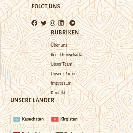
FOLGT UNS
RUBRIKEN
Über uns
Redaktionscharta
Unser Team
Unsere Partner
Impressum
Kontakt
UNSERE LÄNDER
Kasachstan
Kirgistan