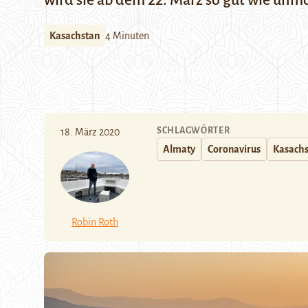
wird sie ab dem 22. März so gut wie unmö
Kasachstan
4 Minuten
SCHLAGWÖRTER
18. März 2020
Almaty
Coronavirus
Kasach
Robin Roth