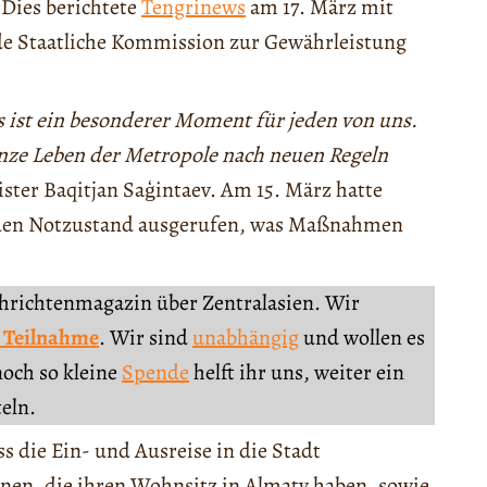
Dies berichtete
Tengrinews
am 17. März mit
de Staatliche Kommission zur Gewährleistung
 ist ein besonderer Moment für jeden von uns.
nze Leben der Metropole nach neuen Regeln
ter Baqitjan Saģintaev. Am 15. März hatte
en Notzustand ausgerufen, was Maßnahmen
chrichtenmagazin über Zentralasien. Wir
 Teilnahme
. Wir sind
unabhängig
und wollen es
noch so kleine
Spende
helft ihr uns, weiter ein
teln.
die Ein- und Ausreise in die Stadt
en, die ihren Wohnsitz in Almaty haben, sowie