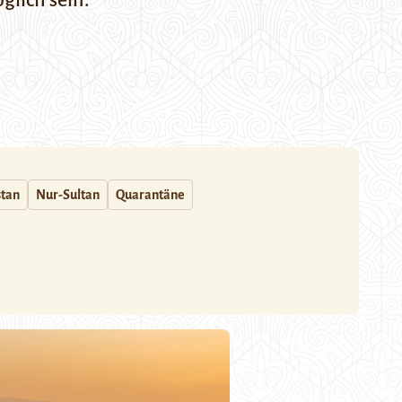
glich sein.
stan
Nur-Sultan
Quarantäne