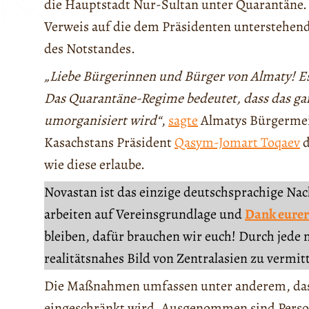
die Hauptstadt Nur-Sultan unter Quarantäne. 
Verweis auf die dem Präsidenten unterstehen
des Notstandes.
„Liebe Bürgerinnen und Bürger von Almaty! Es
Das Quarantäne-Regime bedeutet, dass das ga
umorganisiert wird“
,
sagte
Almatys Bürgermeis
Kasachstans Präsident
Qasym-Jomart Toqaev
d
wie diese erlaube.
Novastan ist das einzige deutschsprachige Na
arbeiten auf Vereinsgrundlage und
Dank eurer
bleiben, dafür brauchen wir euch! Durch jede 
realitätsnahes Bild von Zentralasien zu vermit
Die Maßnahmen umfassen unter anderem, dass 
eingeschränkt wird. Ausgenommen sind Person