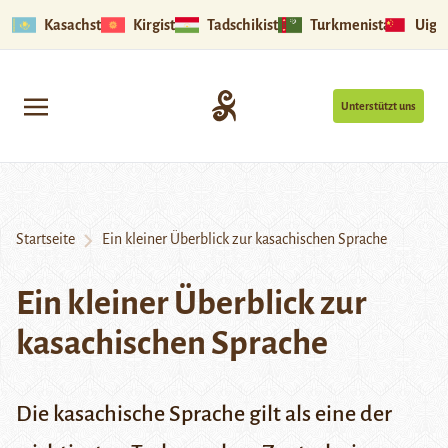
Kasachstan
Kirgistan
Tadschikistan
Turkmenistan
Uigu
Unterstützt uns
Startseite
Ein kleiner Überblick zur kasachischen Sprache
Ein kleiner Überblick zur
kasachischen Sprache
Die kasachische Sprache gilt als eine der