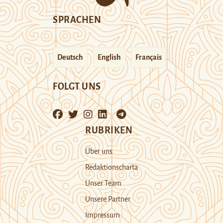
SPRACHEN
Deutsch
English
Français
FOLGT UNS
RUBRIKEN
Über uns
Redaktionscharta
Unser Team
Unsere Partner
Impressum