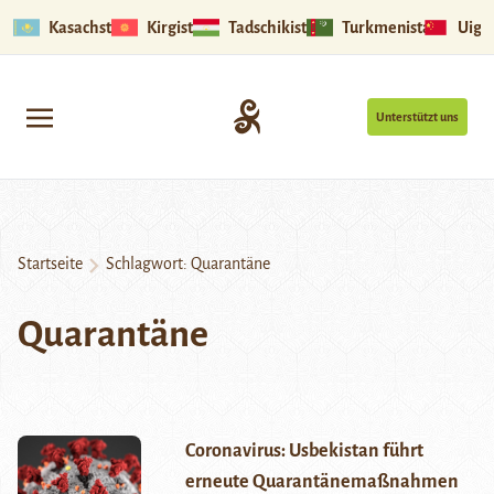
Kasachstan
Kirgistan
Tadschikistan
Turkmenistan
Uigu
Unterstützt uns
Startseite
Schlagwort:
Quarantäne
Quarantäne
Coronavirus: Usbekistan führt
erneute Quarantänemaßnahmen