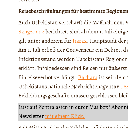
Reisebeschränkungen für bestimmte Regionen
Auch Usbekistan verschärft die Maßnahmen. W
Sangzor.uz
berichtet, sind ab dem 1. Juli eini
gilt unter anderem für
Jizzax
, Hauptstadt der
Am 1. Juli erließ der Gouverneur ein Dekret, da
Infektionsstand werden Usbekistans Regionen 
erklärt. Infolgedessen sind Reisen nur äußers
Einreiseverbot verhängt.
Buchara
ist seit dem 
Usbekistans nationale Nachrichtenagentur
Uz
Bekleidungsgeschäfte müssen geschlossen bleib
Lust auf Zentralasien in eurer Mailbox? Abonn
Newsletter
mit einem Klick.
Seit Mitte Juni ist die Zahl der infizierten i