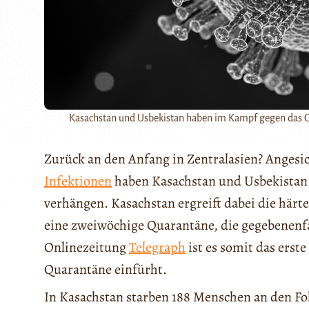
Kasachstan und Usbekistan haben im Kampf gegen das C
Zurück an den Anfang in Zentralasien? Angesi
Infektionen
haben Kasachstan und Usbekistan
verhängen. Kasachstan ergreift dabei die här
eine zweiwöchige Quarantäne, die gegebenenfal
Onlinezeitung
Telegraph
ist es somit das erste
Quarantäne einfürht.
In Kasachstan starben 188 Menschen an den Fo