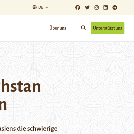
DE
Über uns
Unterstützt uns
chstan
n
siens die schwierige