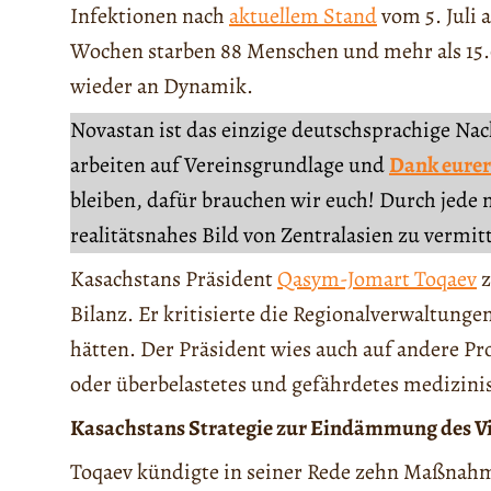
Infektionen nach
aktuellem Stand
vom 5. Juli a
Wochen starben 88 Menschen und mehr als 15.
wieder an Dynamik.
Novastan ist das einzige deutschsprachige Na
arbeiten auf Vereinsgrundlage und
Dank eurer
bleiben, dafür brauchen wir euch! Durch jede 
realitätsnahes Bild von Zentralasien zu vermit
Kasachstans Präsident
Qasym-Jomart Toqaev
z
Bilanz. Er kritisierte die Regionalverwaltungen
hätten. Der Präsident wies auch auf andere P
oder überbelastetes und gefährdetes medizinis
Kasachstans Strategie zur Eindämmung des V
Toqaev kündigte in seiner Rede zehn Maßnahm