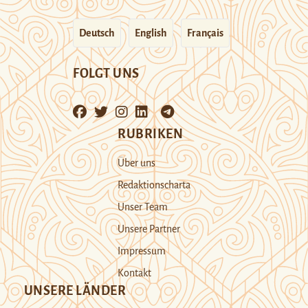
Deutsch
English
Français
FOLGT UNS
RUBRIKEN
Über uns
Redaktionscharta
Unser Team
Unsere Partner
Impressum
Kontakt
UNSERE LÄNDER