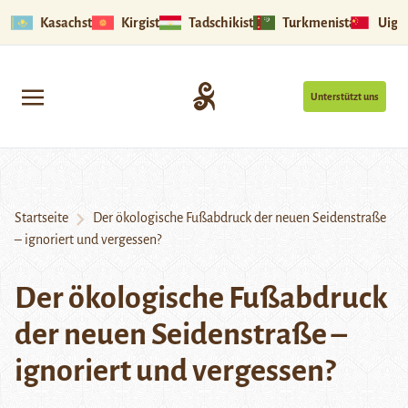
Kasachstan
Kirgistan
Tadschikistan
Turkmenistan
Uigu
Unterstützt uns
Startseite
Der ökologische Fußabdruck der neuen Seidenstraße
– ignoriert und vergessen?
Der ökologische Fußabdruck
der neuen Seidenstraße –
ignoriert und vergessen?