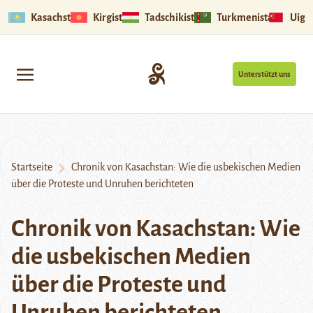
Kasachstan
Kirgistan
Tadschikistan
Turkmenistan
Uigu
Unterstützt uns
Startseite
Chronik von Kasachstan: Wie die usbekischen Medien
über die Proteste und Unruhen berichteten
Chronik von Kasachstan: Wie
die usbekischen Medien
über die Proteste und
Unruhen berichteten