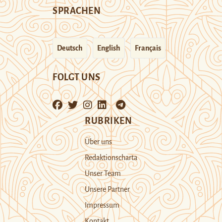
SPRACHEN
Deutsch
English
Français
FOLGT UNS
RUBRIKEN
Über uns
Redaktionscharta
Unser Team
Unsere Partner
Impressum
Kontakt