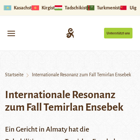
Kasachstan
Kirgistan
Tadschikistan
Turkmenistan
Uigu
Unterstützt uns
Startseite
Internationale Resonanz zum Fall Temirlan Ensebek
Internationale Resonanz
zum Fall Temirlan Ensebek
Ein Gericht in Almaty hat die