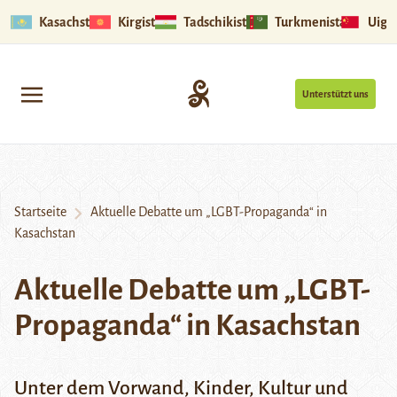
Kasachstan
Kirgistan
Tadschikistan
Turkmenistan
Uigu
Unterstützt uns
Startseite
Aktuelle Debatte um „LGBT-Propaganda“ in
Kasachstan
Aktuelle Debatte um „LGBT-
Propaganda“ in Kasachstan
Unter dem Vorwand, Kinder, Kultur und