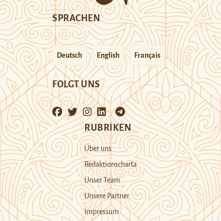
SPRACHEN
Deutsch
English
Français
FOLGT UNS
RUBRIKEN
Über uns
Redaktionscharta
Unser Team
Unsere Partner
Impressum