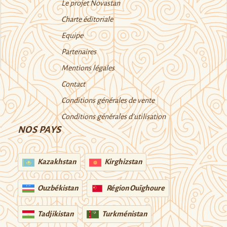
Le projet Novastan
Charte éditoriale
Equipe
Partenaires
Mentions légales
Contact
Conditions générales de vente
Conditions générales d’utilisation
NOS PAYS
Kazakhstan
Kirghizstan
Ouzbékistan
Région Ouïghoure
Tadjikistan
Turkménistan