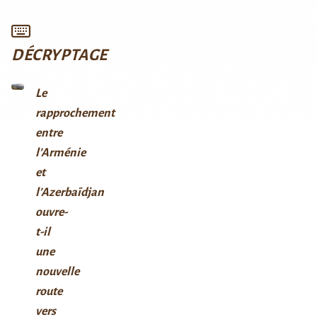
DÉCRYPTAGE
Le
rapprochement
entre
l’Arménie
et
l’Azerbaïdjan
ouvre-
t-il
une
nouvelle
route
vers