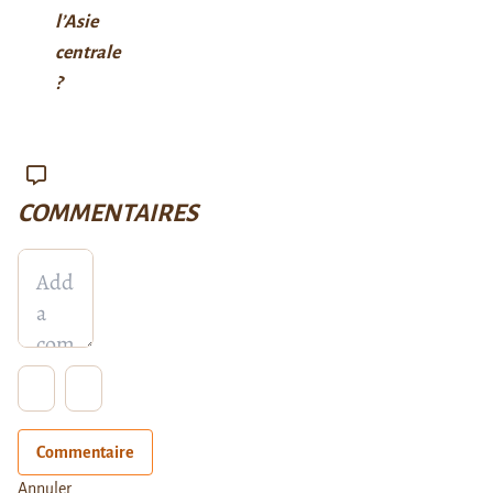
l’Asie
centrale
?
COMMENTAIRES
Commentaire
Annuler