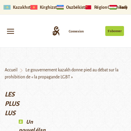
Kazakhstan
Kirghizstan
Ouzbékistan
Région Ouïghoure
Tadjik
S’abonner
Connexion
Accueil
Le gouvernement kazakh donne pied au débat sur la
prohibition de « la propagande LGBT »
LES
PLUS
LUS
Un
nouvel élan