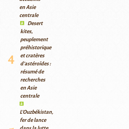
en Asie
centrale
Desert
kites,
peuplement
préhistorique
et cratères
d’astéroïdes :
résumé de
recherches
en Asie
centrale
L’Ouzbékistan,
fer de lance
dans la lutte