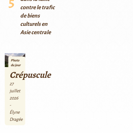
contre le trafic
de biens
culturels en
Asie centrale
Photo
du jour
Crépuscule
27
juillet
2026
-
Élyne
Dragée