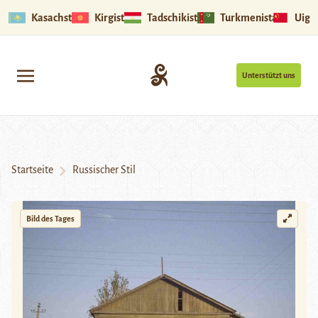
Kasachstan
Kirgistan
Tadschikistan
Turkmenistan
Uigu
Unterstützt uns
Startseite
Russischer Stil
Bild des Tages