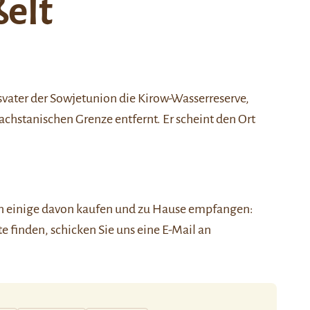
ßelt
svater der
Sowjetunion
die
Kirow-Wasserreserve
,
kachstanischen Grenze entfernt. Er scheint den Ort
nen einige davon kaufen und zu Hause empfangen:
ste finden, schicken Sie uns eine E-Mail an