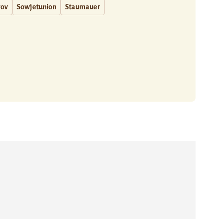
rov
Sowjetunion
Staumauer