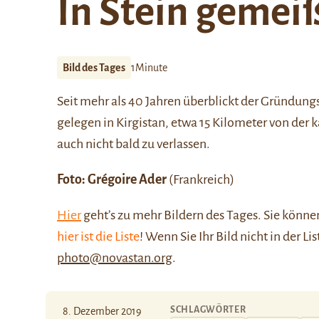
In Stein gemei
Bild des Tages
1Minute
Seit mehr als 40 Jahren überblickt der Gründung
gelegen in Kirgistan, etwa 15 Kilometer von der 
auch nicht bald zu verlassen.
Foto:
Grégoire Ader
(Frankreich)
Hier
geht’s zu mehr Bildern des Tages. Sie kön
hier ist die Liste
! Wenn Sie Ihr Bild nicht in der Li
photo@novastan.org
.
SCHLAGWÖRTER
8. Dezember 2019