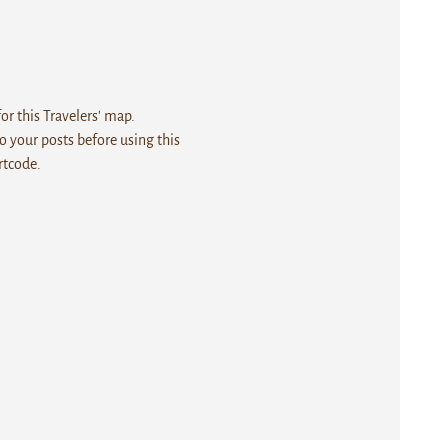
r this Travelers' map.
 your posts before using this
rtcode.