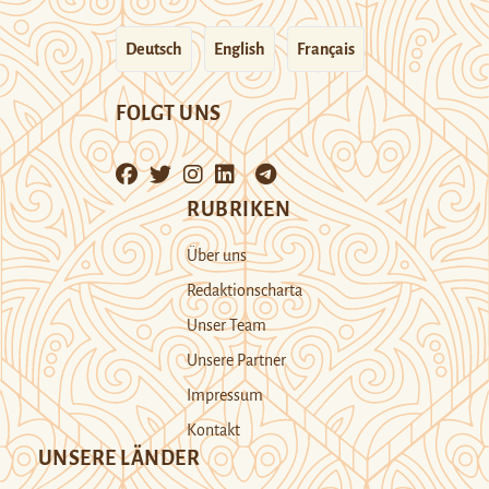
Deutsch
English
Français
FOLGT UNS
RUBRIKEN
Über uns
Redaktionscharta
Unser Team
Unsere Partner
Impressum
Kontakt
UNSERE LÄNDER