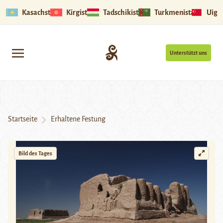
Kasachstan
Kirgistan
Tadschikistan
Turkmenistan
Uigu
Unterstützt uns
Startseite
Erhaltene Festung
Bild des Tages