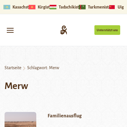
Kasachstan
Kirgistan
Tadschikistan
Turkmenistan
Uigu
Unterstützt uns
Startseite
Schlagwort:
Merw
Merw
Familienausflug