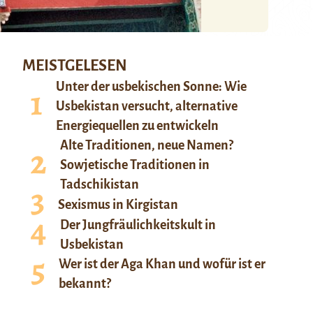
MEISTGELESEN
Unter der usbekischen Sonne: Wie
Usbekistan versucht, alternative
Energiequellen zu entwickeln
Alte Traditionen, neue Namen?
Sowjetische Traditionen in
Tadschikistan
Sexismus in Kirgistan
Der Jungfräulichkeitskult in
Usbekistan
Wer ist der Aga Khan und wofür ist er
bekannt?