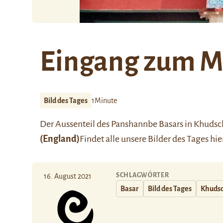
Eingang zum M
Bild des Tages
1Minute
Der Aussenteil des Panshannbe Basars in
Khudsc
(England)
Findet alle unsere Bilder des Tages
hie
SCHLAGWÖRTER
16. August 2021
Basar
Bild des Tages
Khuds