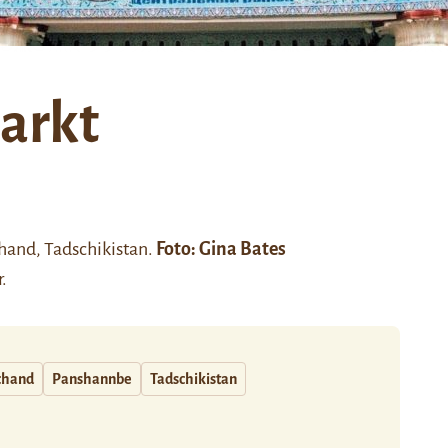
arkt
hand
, Tadschikistan.
Foto:
Gina Bates
r
.
chand
Panshannbe
Tadschikistan