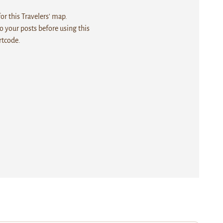
r this Travelers' map.
 your posts before using this
rtcode.