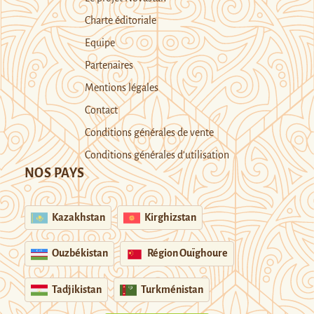
Charte éditoriale
Equipe
Partenaires
Mentions légales
Contact
Conditions générales de vente
Conditions générales d’utilisation
NOS PAYS
Kazakhstan
Kirghizstan
Ouzbékistan
Région Ouïghoure
Tadjikistan
Turkménistan