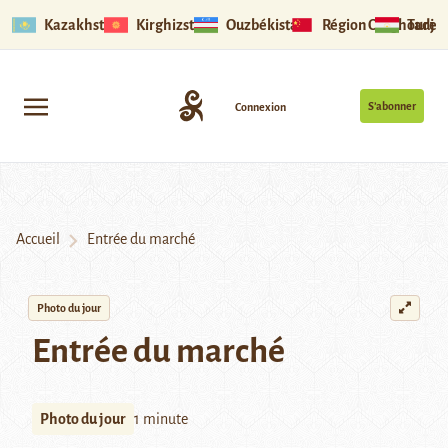
Kazakhstan
Kirghizstan
Ouzbékistan
Région Ouïghoure
Tadjik
S’abonner
Connexion
Accueil
Entrée du marché
Photo du jour
Entrée du marché
Photo du jour
1 minute