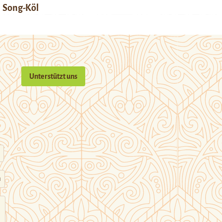
Song-Köl
Unterstützt uns
n