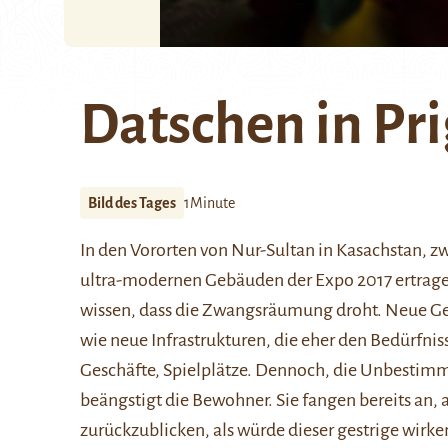
Datschen in Pr
Bild des Tages
1Minute
In den
Vororten
von
Nur-Sultan
in Kasachstan, z
ultra-modernen Gebäuden der
Expo 2017
ertrage
wissen, dass die Zwangsräumung droht. Neue Geb
wie neue Infrastrukturen, die eher den Bedürfn
Geschäfte, Spielplätze. Dennoch, die Unbestim
beängstigt die Bewohner. Sie fangen bereits an, 
zurückzublicken, als würde dieser gestrige wirk