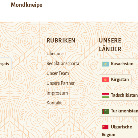
Mondkneipe
RUBRIKEN
UNSERE
LÄNDER
Über uns
Redaktionscharta
nçais
Kasachstan
Unser Team
Kirgistan
Unsere Partner
Impressum
Tadschikistan
Kontakt
Turkmenista
Uigurische
Region