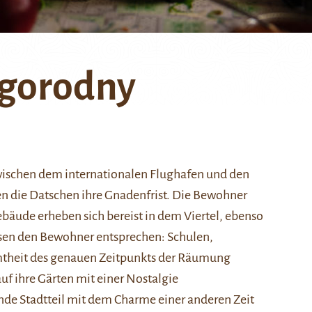
igorodny
wischen dem internationalen Flughafen und den
n die Datschen ihre Gnadenfrist. Die Bewohner
äude erheben sich bereist in dem Viertel, ebenso
issen den Bewohner entsprechen: Schulen,
mtheit des genauen Zeitpunkts der Räumung
auf ihre Gärten mit einer Nostalgie
ende Stadtteil mit dem Charme einer anderen Zeit