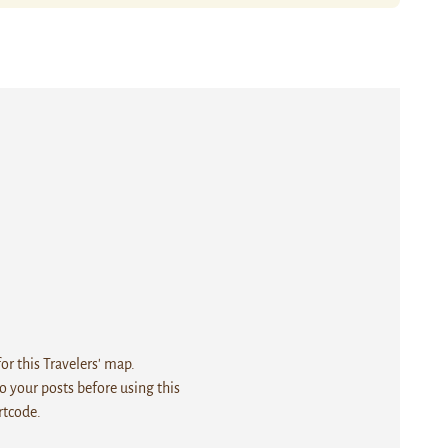
r this Travelers' map.
 your posts before using this
rtcode.