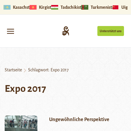
Kasachstan
Kirgistan
Tadschikistan
Turkmenistan
Uigu
Unterstützt uns
Startseite
Schlagwort:
Expo 2017
Expo 2017
Ungewöhnliche Perspektive