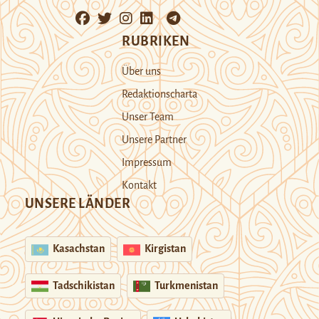
RUBRIKEN
Über uns
Redaktionscharta
Unser Team
Unsere Partner
Impressum
Kontakt
UNSERE LÄNDER
Kasachstan
Kirgistan
Tadschikistan
Turkmenistan