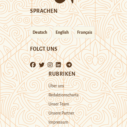
SPRACHEN
Deutsch
English
Français
FOLGT UNS
RUBRIKEN
Über uns
Redaktionscharta
Unser Team
Unsere Partner
Impressum