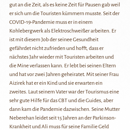
gut an die Zeit, als es keine Zeit für Pausen gab weil
er sich um die Touristen kümmern musste. Seit der
COVID-19-Pandemie muss er in einem
Kohlebergwerk als Elektroschweißer arbeiten. Er
ist mit diesem Job der seinee Gesundheit
gefährdet nicht zufrieden und hofft, dass er
nächstes Jahr wieder mit Touristen arbeiten und
die Mine verlassen kann. Er lebt bei seinen Eltern
und hat vor zwei Jahren geheiratet. Mit seiner Frau
Aizirek hat er ein Kind und sie erwarten ein
zweites. Laut seinem Vater war der Tourismus eine
sehr gute Hilfe für das CBT und die Guides, aber
dann kam die Pandemie dazwischen. Seine Mutter
Neberehan leidet seit 15 Jahren an der Parkinson-
Krankheit und Ali muss für seine Familie Geld