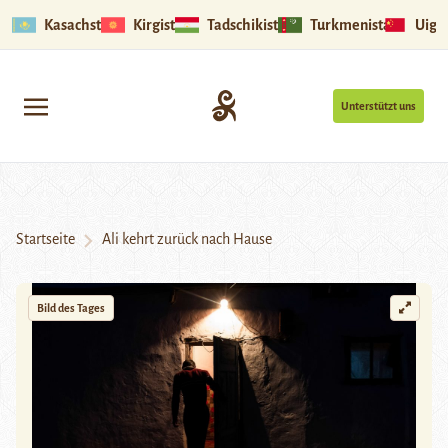
Kasachstan
Kirgistan
Tadschikistan
Turkmenistan
Uigu
Unterstützt uns
Startseite
Ali kehrt zurück nach Hause
Bild des Tages