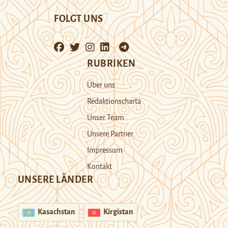
FOLGT UNS
RUBRIKEN
Über uns
Redaktionscharta
Unser Team
Unsere Partner
Impressum
Kontakt
UNSERE LÄNDER
Kasachstan
Kirgistan