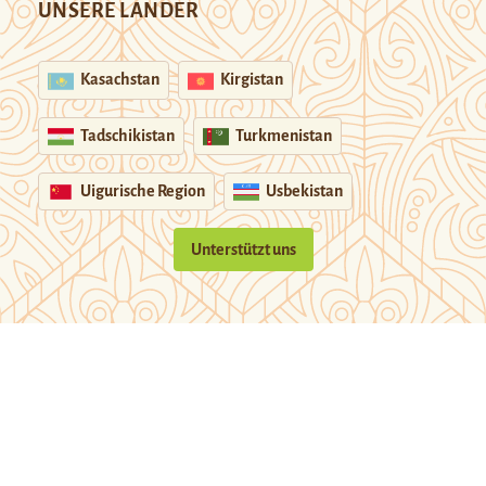
UNSERE LÄNDER
Kasachstan
Kirgistan
Tadschikistan
Turkmenistan
Uigurische Region
Usbekistan
Unterstützt uns