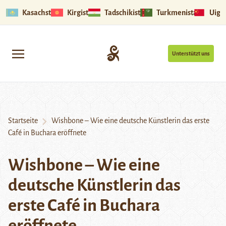
Kasachstan
Kirgistan
Tadschikistan
Turkmenistan
Uigu
Unterstützt uns
Startseite
Wishbone – Wie eine deutsche Künstlerin das erste
Café in Buchara eröffnete
Wishbone – Wie eine
deutsche Künstlerin das
erste Café in Buchara
eröffnete