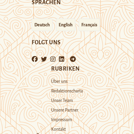
SPRACHEN
Deutsch
English
Français
FOLGT UNS
RUBRIKEN
Über uns
Redaktionscharta
Unser Team
Unsere Partner
Impressum
Kontakt