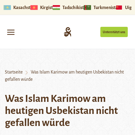
Kasachstan
Kirgistan
Tadschikistan
Turkmenistan
Uigu
Unterstützt uns
Startseite
Was Islam Karimow am heutigen Usbekistan nicht
gefallen würde
Was Islam Karimow am
heutigen Usbekistan nicht
gefallen würde