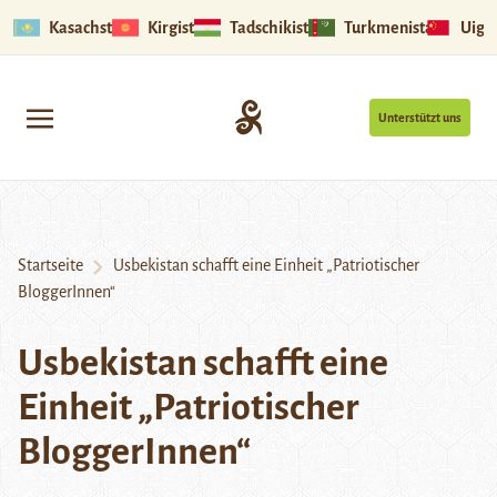
Kasachstan
Kirgistan
Tadschikistan
Turkmenistan
Uigu
Unterstützt uns
Startseite
Usbekistan schafft eine Einheit „Patriotischer
BloggerInnen“
Usbekistan schafft eine
Einheit „Patriotischer
BloggerInnen“