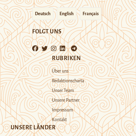
Deutsch
English
Français
FOLGT UNS
RUBRIKEN
Über uns
Redaktionscharta
Unser Team
Unsere Partner
Impressum
Kontakt
UNSERE LÄNDER