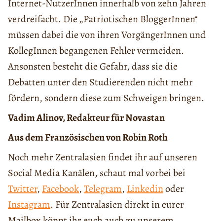
Internet-NutzerInnen innerhalb von zehn Jahren
verdreifacht. Die „Patriotischen BloggerInnen“
müssen dabei die von ihren VorgängerInnen und
KollegInnen begangenen Fehler vermeiden.
Ansonsten besteht die Gefahr, dass sie die
Debatten unter den Studierenden nicht mehr
fördern, sondern diese zum Schweigen bringen.
Vadim Alinov, Redakteur für Novastan
Aus dem Französischen von Robin Roth
Noch mehr Zentralasien findet ihr auf unseren
Social Media Kanälen, schaut mal vorbei bei
Twitter
,
Facebook
,
Telegram
,
Linkedin
oder
Instagram
. Für Zentralasien direkt in eurer
Mailbox könnt ihr euch auch zu unserem