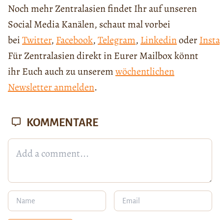
Noch mehr Zentralasien findet Ihr auf unseren
Social Media Kanälen, schaut mal vorbei
bei
Twitter
,
Facebook
,
Telegram
,
Linkedin
oder
Inst
Für Zentralasien direkt in Eurer Mailbox könnt
ihr Euch auch zu unserem
wöchentlichen
Newsletter anmelden
.
KOMMENTARE