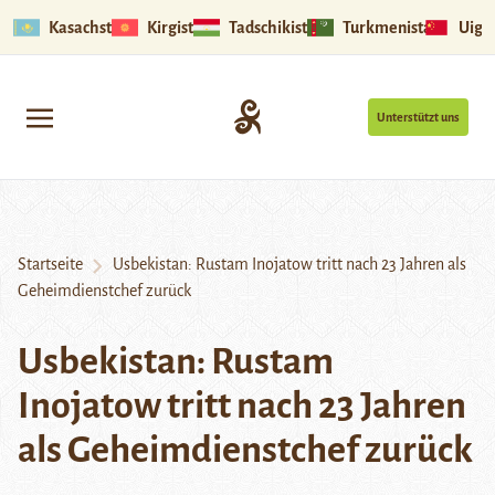
Kasachstan
Kirgistan
Tadschikistan
Turkmenistan
Uigu
Unterstützt uns
Startseite
Usbekistan: Rustam Inojatow tritt nach 23 Jahren als
Geheimdienstchef zurück
Usbekistan: Rustam
Inojatow tritt nach 23 Jahren
als Geheimdienstchef zurück