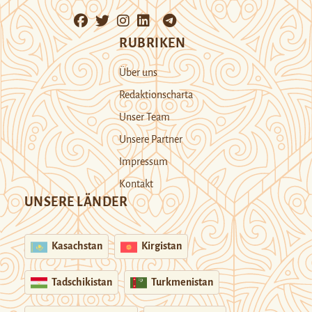
RUBRIKEN
Über uns
Redaktionscharta
Unser Team
Unsere Partner
Impressum
Kontakt
UNSERE LÄNDER
Kasachstan
Kirgistan
Tadschikistan
Turkmenistan