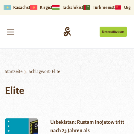
Kasachstan
Kirgistan
Tadschikistan
Turkmenistan
Uigu
Unterstützt uns
Startseite
Schlagwort:
Elite
Elite
Usbekistan: Rustam Inojatow tritt
nach 23 Jahren als