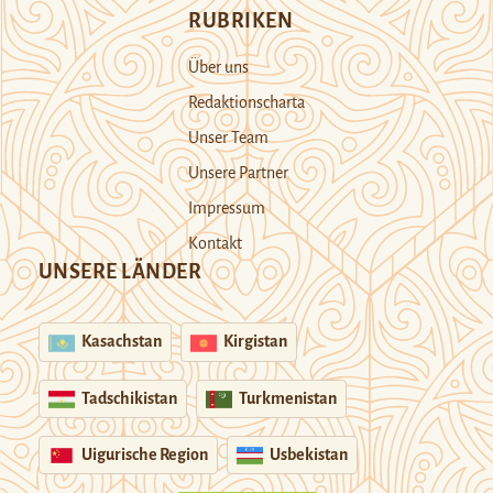
RUBRIKEN
Über uns
Redaktionscharta
Unser Team
Unsere Partner
Impressum
Kontakt
UNSERE LÄNDER
Kasachstan
Kirgistan
Tadschikistan
Turkmenistan
Uigurische Region
Usbekistan