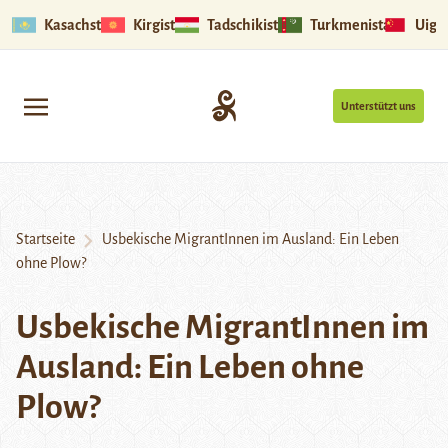
Kasachstan
Kirgistan
Tadschikistan
Turkmenistan
Uigu
Unterstützt uns
Startseite
Usbekische MigrantInnen im Ausland: Ein Leben
ohne Plow?
Usbekische MigrantInnen im
Ausland: Ein Leben ohne
Plow?