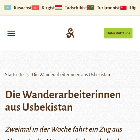
Kasachstan
Kirgistan
Tadschikistan
Turkmenistan
Uigu
Unterstützt uns
Startseite
Die Wanderarbeiterinnen aus Usbekistan
Die Wanderarbeiterinnen
aus Usbekistan
Zweimal in der Woche fährt ein Zug aus