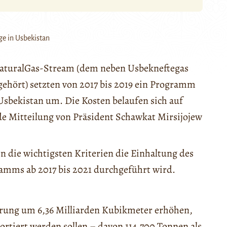
ge in Usbekistan
NaturalGas-Stream (dem neben Usbekneftegas
gehört) setzten von 2017 bis 2019 ein Programm
sbekistan um. Die Kosten belaufen sich auf
de Mitteilung von Präsident Schawkat Mirsijojew
 die wichtigsten Kriterien die Einhaltung des
ramms ab 2017 bis 2021 durchgeführt wird.
derung um 6,36 Milliarden Kubikmeter erhöhen,
ortiert werden sollen – davon 114.700 Tonnen als