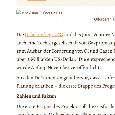
Ölförderanla
Die
Usbekneftegas AG
und das Joint Venture 
auch eine Tochtergesellschaft von Gazprom an
zum Ausbau der Förderung von Öl und Gas in U
über 2 Milliarden US-Dollar. Die entsprechen
wurde Anfang November veröffentlicht.
Aus den Dokumenten geht hervor, dass – sofern
Planung erlauben – die erste Etappe des Prog
Zahlen und Fakten
Die erste Etappe des Projekts soll die Gasför
von denen 3,45 Milliarden den Plänen nach exp