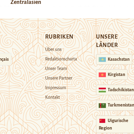
Zentralasien
RUBRIKEN
UNSERE
LÄNDER
Über uns
Redaktionscharta
nçais
Kasachstan
Unser Team
Kirgistan
Unsere Partner
Impressum
Tadschikistan
Kontakt
Turkmenista
Uigurische
Region