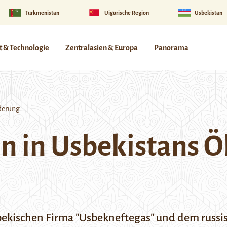
Turkmenistan
Uigurische Region
Usbekistan
 & Technologie
Zentralasien & Europa
Panorama
derung
on in Usbekistans Ö
sbekischen Firma "Usbekneftegas" und dem russ