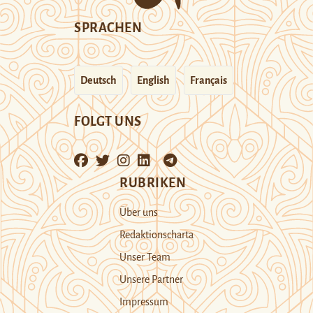
SPRACHEN
Deutsch
English
Français
FOLGT UNS
RUBRIKEN
Über uns
Redaktionscharta
Unser Team
Unsere Partner
Impressum