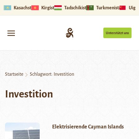
Kasachstan
Kirgistan
Tadschikistan
Turkmenistan
Uigu
Unterstützt uns
Startseite
Schlagwort:
Investition
Investition
Elektrisierende Cayman Islands