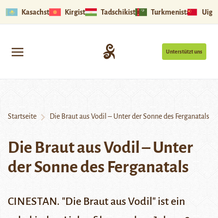
Kasachstan
Kirgistan
Tadschikistan
Turkmenistan
Uigu
Unterstützt uns
Startseite
Die Braut aus Vodil – Unter der Sonne des Ferganatals
Die Braut aus Vodil – Unter
der Sonne des Ferganatals
CINESTAN. "Die Braut aus Vodil" ist ein