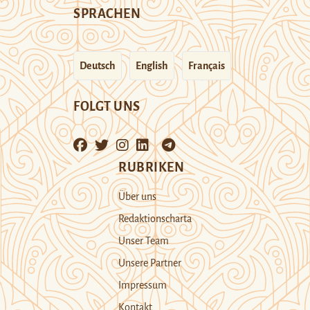
SPRACHEN
Deutsch
English
Français
FOLGT UNS
RUBRIKEN
Über uns
Redaktionscharta
Unser Team
Unsere Partner
Impressum
Kontakt