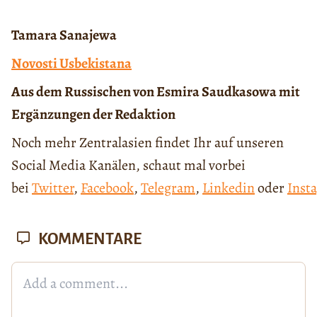
Tamara Sanajewa
Novosti Usbekistana
Aus dem Russischen von Esmira Saudkasowa mit
Ergänzungen der Redaktion
Noch mehr Zentralasien findet Ihr auf unseren
Social Media Kanälen, schaut mal vorbei
bei
Twitter
,
Facebook
,
Telegram
,
Linkedin
oder
Inst
KOMMENTARE