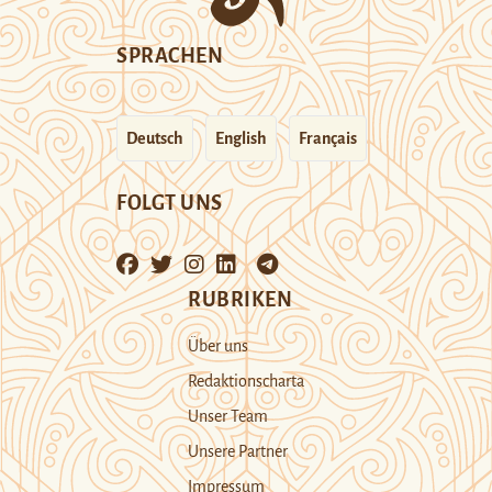
SPRACHEN
Deutsch
English
Français
FOLGT UNS
RUBRIKEN
Über uns
Redaktionscharta
Unser Team
Unsere Partner
Impressum