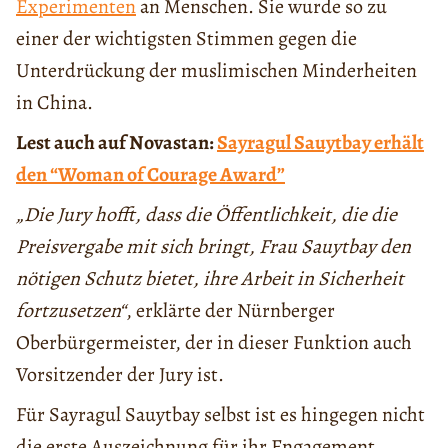
Experimenten
an Menschen. Sie wurde so zu
einer der wichtigsten Stimmen gegen die
Unterdrückung der muslimischen Minderheiten
in China.
Lest auch auf Novastan:
Sayragul Sauytbay erhält
den “Woman of Courage Award”
„Die Jury hofft, dass die Öffentlichkeit, die die
Preisvergabe mit sich bringt, Frau Sauytbay den
nötigen Schutz bietet, ihre Arbeit in Sicherheit
fortzusetzen“
, erklärte der Nürnberger
Oberbürgermeister, der in dieser Funktion auch
Vorsitzender der Jury ist.
Für Sayragul Sauytbay selbst ist es hingegen nicht
die erste Auszeichnung für ihr Engagement.