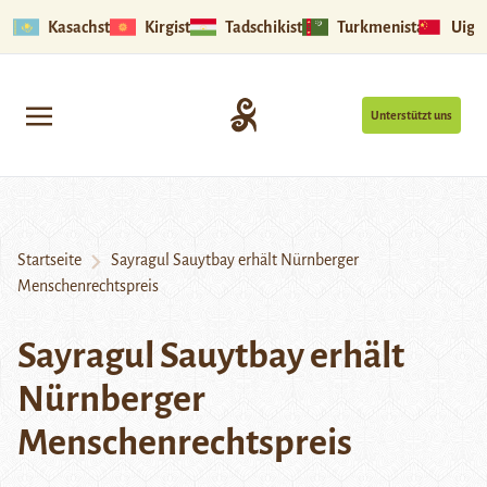
Kasachstan
Kirgistan
Tadschikistan
Turkmenistan
Uigu
Unterstützt uns
Startseite
Sayragul Sauytbay erhält Nürnberger
Menschenrechtspreis
Sayragul Sauytbay erhält
Nürnberger
Menschenrechtspreis