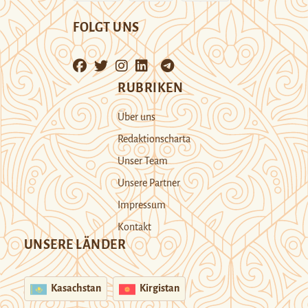
FOLGT UNS
RUBRIKEN
Über uns
Redaktionscharta
Unser Team
Unsere Partner
Impressum
Kontakt
UNSERE LÄNDER
Kasachstan
Kirgistan