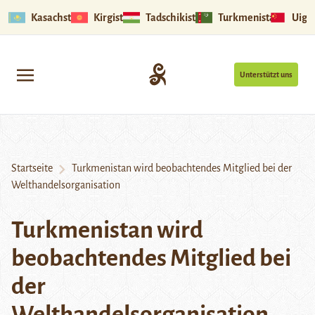
Kasachstan
Kirgistan
Tadschikistan
Turkmenistan
Uigu
Unterstützt uns
Startseite
Turkmenistan wird beobachtendes Mitglied bei der
Welthandelsorganisation
Turkmenistan wird
beobachtendes Mitglied bei
der
Welthandelsorganisation