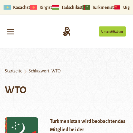
Kasachstan
Kirgistan
Tadschikistan
Turkmenistan
Uigu
Unterstützt uns
Startseite
Schlagwort:
WTO
WTO
Turkmenistan wird beobachtendes
Mitglied bei der