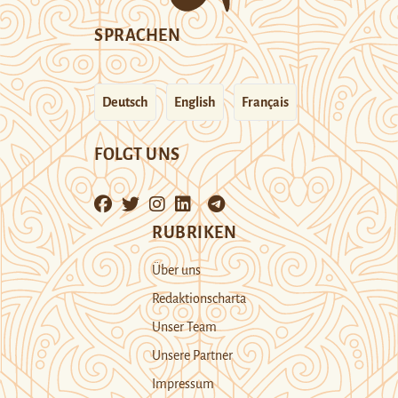
SPRACHEN
Deutsch
English
Français
FOLGT UNS
RUBRIKEN
Über uns
Redaktionscharta
Unser Team
Unsere Partner
Impressum