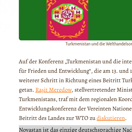
Turkmenistan und die Welthandelsor
Auf der Konferenz „Turkmenistan und die int
für Frieden und Entwicklung“, die am 13. und 1
weiterer Schritt in Richtung eines Beitritt T
getan.
Raşit Meredow
, stellvertretender Min
Turkmenistans, traf mit dem regionalen Koor
Entwicklungskonferenz der Vereinten Natio
Beitritt des Landes zur WTO zu
diskutieren
.
Novastan ist das einzige deutschsprachige Na