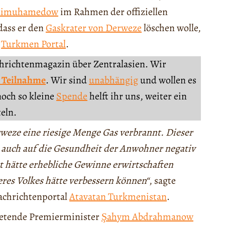
rdimuhamedow
im Rahmen der offiziellen
dass er den
Gaskrater von Derweze
löschen wolle,
l
Turkmen Portal
.
chrichtenmagazin über Zentralasien. Wir
 Teilnahme
. Wir sind
unabhängig
und wollen es
noch so kleine
Spende
helft ihr uns, weiter ein
teln.
rweze eine riesige Menge Gas verbrannt. Dieser
 auch auf die Gesundheit der Anwohner negativ
t hätte erhebliche Gewinne erwirtschaften
es Volkes hätte verbessern können“
, sagte
chrichtenportal
Atavatan Turkmenistan
.
tretende Premierminister
Şahym Abdrahmanow