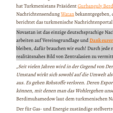
hat Turkmenistans Präsident
Gurbanguly Be
Nachrichtensendung
Watan
bekanntgegeben, 
berichtet das turkmenische Nachrichtenporta
Novastan ist das einzige deutschsprachige Na
arbeiten auf Vereinsgrundlage und
Dank eurer
bleiben, dafür brauchen wir euch! Durch jede 
realitätsnahes Bild von Zentralasien zu vermit
„Seit vielen Jahren wird in der Gegend von De
Umstand wirkt sich sowohl auf die Umwelt als
aus. Es gehen Rohstoffe verloren. Deren Expor
können, mit denen man das Wohlergehen unser
Berdimuhamedow laut dem turkmenischen Na
Der für Gas- und Energie zuständige stellver