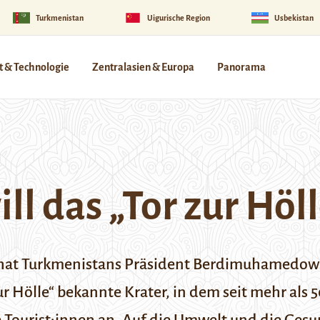
Turkmenistan
Uigurische Region
Usbekistan
 & Technologie
Zentralasien & Europa
Panorama
l das „Tor zur Höl
r hat Turkmenistans Präsident Berdimuhamedow 
ur Hölle“ bekannte Krater, in dem seit mehr als