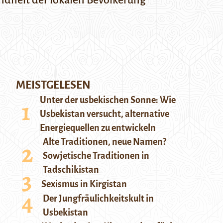
undheit der lokalen Bevölkerung
MEISTGELESEN
Unter der usbekischen Sonne: Wie
Usbekistan versucht, alternative
Energiequellen zu entwickeln
Alte Traditionen, neue Namen?
Sowjetische Traditionen in
Tadschikistan
Sexismus in Kirgistan
Der Jungfräulichkeitskult in
Usbekistan