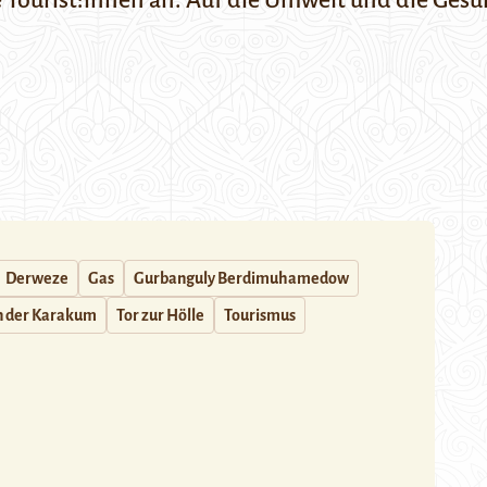
e Tourist:innen an. Auf die Umwelt und die Ges
Derweze
Gas
Gurbanguly Berdimuhamedow
n der Karakum
Tor zur Hölle
Tourismus