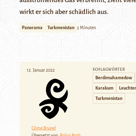
ausströmendes Gas verbrennt, zieht viel
wirkt er sich aber schädlich aus.
Panorama
Turkmenistan
3 Minuten
SCHLAGWÖRTER
12. Januar 2022
Berdimuhamedow
Karakum
Leuchte
Turkmenistan
Côme Brunel
Übersetzt von:
Robin Roth