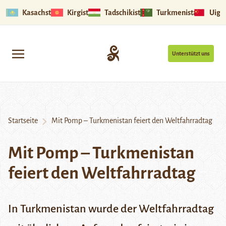
Kasachstan
Kirgistan
Tadschikistan
Turkmenistan
Uigu
Unterstützt uns
Startseite
Mit Pomp – Turkmenistan feiert den Weltfahrradtag
Mit Pomp – Turkmenistan
feiert den Weltfahrradtag
In Turkmenistan wurde der Weltfahrradtag