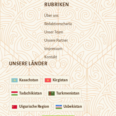
RUBRIKEN
Über uns
Redaktionscharta
Unser Team
Unsere Partner
Impressum
Kontakt
UNSERE LÄNDER
Kasachstan
Kirgistan
Tadschikistan
Turkmenistan
Uigurische Region
Usbekistan