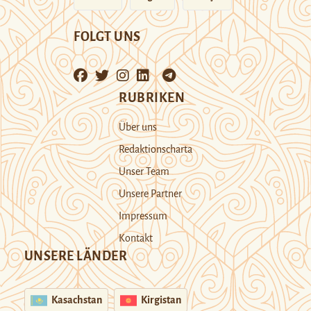
FOLGT UNS
RUBRIKEN
Über uns
Redaktionscharta
Unser Team
Unsere Partner
Impressum
Kontakt
UNSERE LÄNDER
Kasachstan
Kirgistan