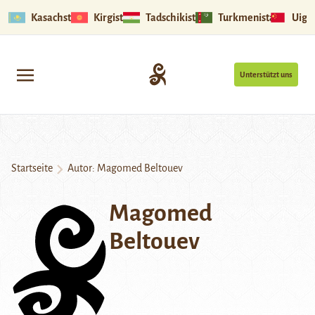
Kasachstan
Kirgistan
Tadschikistan
Turkmenistan
Uigu
Unterstützt uns
Startseite
Autor: Magomed Beltouev
Magomed
Beltouev