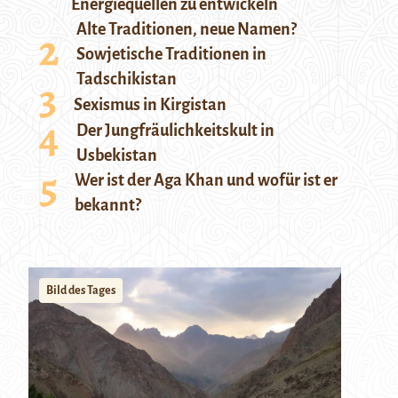
Energiequellen zu entwickeln
Alte Traditionen, neue Namen?
Sowjetische Traditionen in
Tadschikistan
Sexismus in Kirgistan
Der Jungfräulichkeitskult in
Usbekistan
Wer ist der Aga Khan und wofür ist er
bekannt?
Bild des Tages