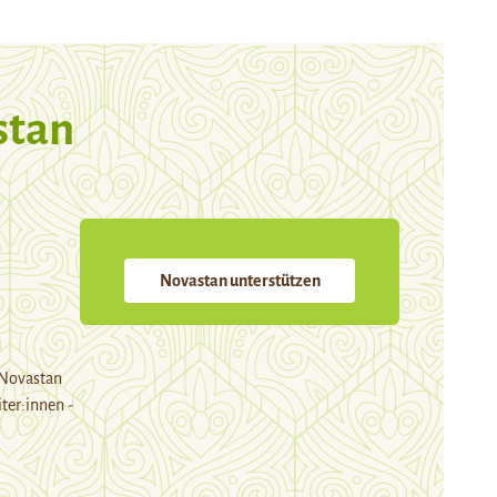
stan
Novastan unterstützen
 Novastan
ter:innen -