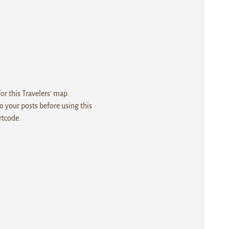
r this Travelers' map.
 your posts before using this
rtcode.