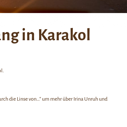
ng in Karakol
l.
urch die Linse von…“
um mehr über Irina Unruh und