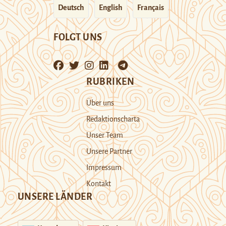
Deutsch
English
Français
FOLGT UNS
RUBRIKEN
Über uns
Redaktionscharta
Unser Team
Unsere Partner
Impressum
Kontakt
UNSERE LÄNDER