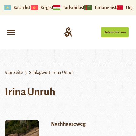
Kasachstan
Kirgistan
Tadschikistan
Turkmenistan
Uigu
Unterstützt uns
Startseite
Schlagwort:
Irina Unruh
Irina Unruh
Nachhauseweg