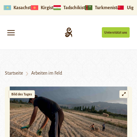
Kasachstan
Kirgistan
Tadschikistan
Turkmenistan
Uigu
Unterstützt uns
Startseite
Arbeiten im Feld
Bild des Tages