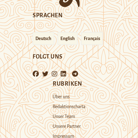
SPRACHEN
Deutsch
English
Français
FOLGT UNS
RUBRIKEN
Über uns
Redaktionscharta
Unser Team
Unsere Partner
Impressum