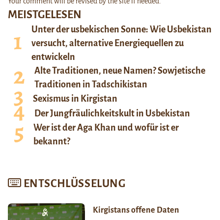
Your comment will be revised by the site if needed.
MEISTGELESEN
Unter der usbekischen Sonne: Wie Usbekistan
versucht, alternative Energiequellen zu
entwickeln
Alte Traditionen, neue Namen? Sowjetische
Traditionen in Tadschikistan
Sexismus in Kirgistan
Der Jungfräulichkeitskult in Usbekistan
Wer ist der Aga Khan und wofür ist er
bekannt?
ENTSCHLÜSSELUNG
Kirgistans offene Daten