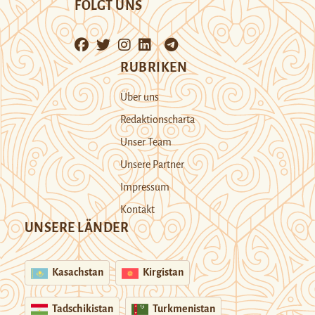
FOLGT UNS
RUBRIKEN
Über uns
Redaktionscharta
Unser Team
Unsere Partner
Impressum
Kontakt
UNSERE LÄNDER
Kasachstan
Kirgistan
Tadschikistan
Turkmenistan