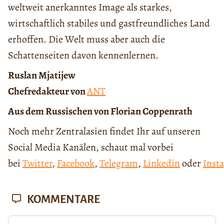
weltweit anerkanntes Image als starkes,
wirtschaftlich stabiles und gastfreundliches Land
erhoffen. Die Welt muss aber auch die
Schattenseiten davon kennenlernen.
Ruslan Mjatijew
Chefredakteur von
ANT
Aus dem Russischen von Florian Coppenrath
Noch mehr Zentralasien findet Ihr auf unseren
Social Media Kanälen, schaut mal vorbei
bei
Twitter
,
Facebook
,
Telegram
,
Linkedin
oder
Inst
KOMMENTARE