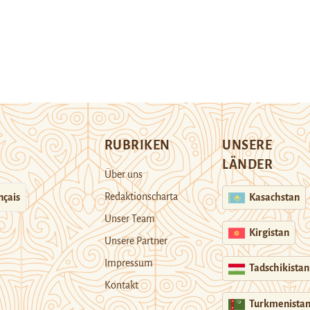
RUBRIKEN
UNSERE
LÄNDER
Über uns
Redaktionscharta
nçais
Kasachstan
Unser Team
Kirgistan
Unsere Partner
Impressum
Tadschikistan
Kontakt
Turkmenista