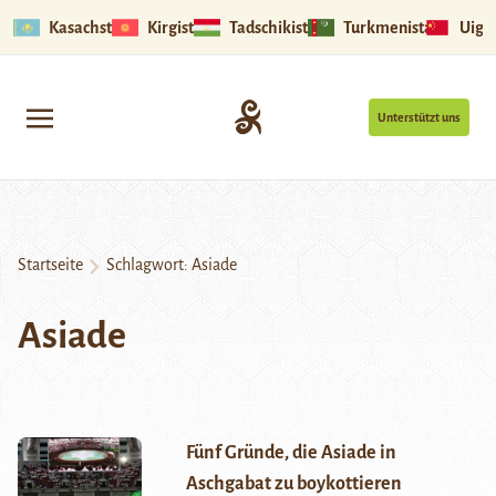
Kasachstan
Kirgistan
Tadschikistan
Turkmenistan
Uigu
Unterstützt uns
Startseite
Schlagwort:
Asiade
Asiade
Fünf Gründe, die Asiade in
Aschgabat zu boykottieren