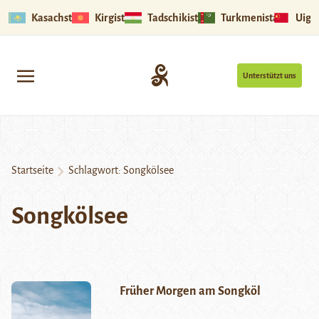
Kasachstan
Kirgistan
Tadschikistan
Turkmenistan
Uigu
Unterstützt uns
Startseite
Schlagwort:
Songkölsee
Songkölsee
Früher Morgen am Songköl