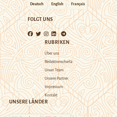
Deutsch
English
Français
FOLGT UNS
RUBRIKEN
Über uns
Redaktionscharta
Unser Team
Unsere Partner
Impressum
Kontakt
UNSERE LÄNDER