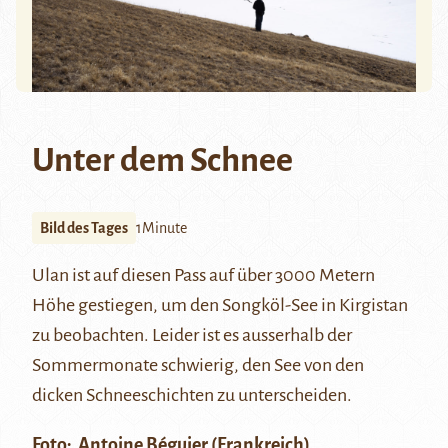
Unter dem Schnee
Bild des Tages
1Minute
Ulan ist auf diesen Pass auf über 3000 Metern
Höhe gestiegen, um den
Songköl-See
in Kirgistan
zu beobachten. Leider ist es ausserhalb der
Sommermonate schwierig, den See von den
dicken Schneeschichten zu unterscheiden.
Foto:
Antoine Béguier
(Frankreich)