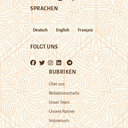
SPRACHEN
Deutsch
English
Français
FOLGT UNS
RUBRIKEN
Über uns
Redaktionscharta
Unser Team
Unsere Partner
Impressum