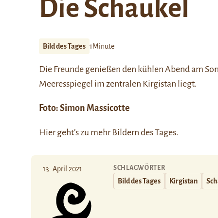
Die Schaukel
Bild des Tages
1Minute
Die Freunde genießen den kühlen Abend am
Son
Meeresspiegel im zentralen Kirgistan liegt.
Foto: Simon Massicotte
Hier
geht’s zu mehr Bildern des Tages.
SCHLAGWÖRTER
13. April 2021
Bild des Tages
Kirgistan
Sch