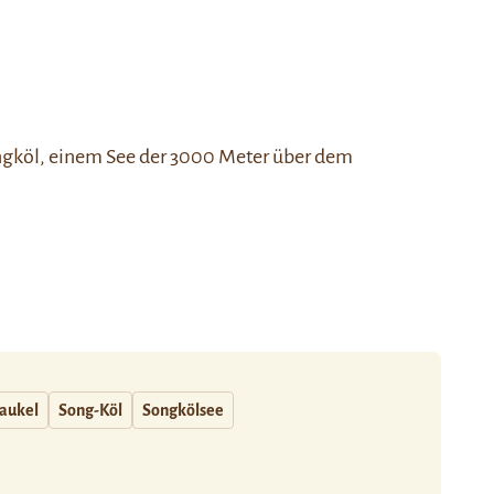
gköl
, einem See der 3000 Meter über dem
aukel
Song-Köl
Songkölsee