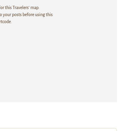
r this Travelers' map.
 your posts before using this
rtcode.